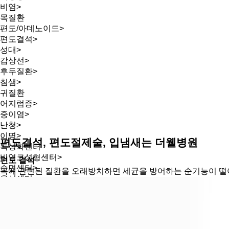
비염
비염
>
목질환
목질환
편도/아데노이드
편도/아데노이드
>
편도결석
편도결석
>
성대
성대
>
갑상선
갑상선
>
후두질환
후두질환
>
침샘
침샘
>
귀질환
귀질환
어지럼증
어지럼증
>
중이염
‹
›
중이염
>
난청
난청
>
이명
이명
>
특성화센터
편도결석, 편도절제술, 입냄새는 더웰병원
특성화센터
비염코성형센터
비염코성형센터
>
편도 결석
수면센터
수면센터
>
목에 관련된 질환을 오래방치하면 세균을 방어하는 순기능이 떨
음성센터
음성센터
>
어지럼증센터
어지럼증센터
>
편도수술센터
편도수술센터
>
축농증센터
축농증센터
>
난청(보청기)센터
난청센터
>
병원 소식