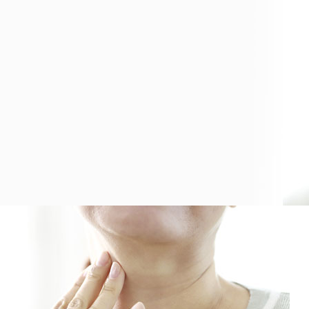
병원소식
병원 소식
병원 소식
>
고객 후기
고객 후기
>
자주묻는질문
자주묻는질문
>
건강정보
건강정보
>
더웰TV
더웰TV
>
더웰에서는
더웰생생후기
대표번호
031-202-1144
카카오 상담
상담 시간
평일-9:00~18:00
토요일-09:00~13:00