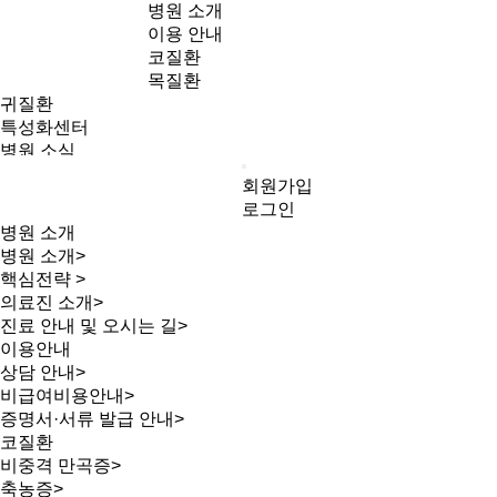
병원 소개
이용 안내
코질환
목질환
귀질환
특성화센터
병원 소식
병원 소개
회원가입
병원 소개
로그인
핵심전략
병원 소개
의료진 소개
병원 소개
>
진료 안내 및
핵심전략
>
오시는 길
의료진 소개
>
이용 안내
인기검색어
진료 안내 및 오시는 길
>
상담 안내
이용안내
비급여비용안내
상담 안내
>
증명서·서류
비급여비용안내
>
발급 안내
증명서·서류 발급 안내
>
코질환
코질환
비중격 만곡증
비중격 만곡증
>
축농증
축농증
>