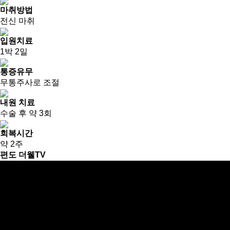
마취방법
전신 마취
입원치료
1박 2일
통증유무
무통주사로 조절
내원 치료
수술 후 약 3회
회복시간
약 2주
편도 더웰TV