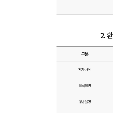
2.
구분
환자 사망
의식불명
행방불명