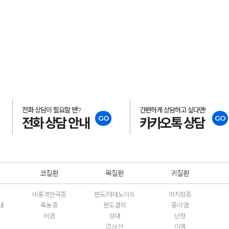
전화 상담이 필요할 땐?
간편하게 상담하고 싶다면!
GO
GO
전화 상담 안내
카카오톡 상담
코질환
목질환
귀질환
비중격만곡증
편도/아데노이드
어지럼증
내
축농증
편도결석
중이염
비염
성대
난청
갑상선
이명