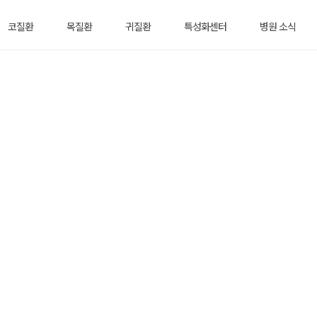
평일-9:00~1
난청(보청기)센
8:00
코질환
목질환
귀질환
특성화센터
병원 소식
터
토요일-09:0
0~13:00
증명서·서류 발급 안내
진료 보시는데에 어려움이 없도록 참고부탁드립니다.