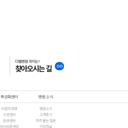
더웰병원 위치는?
GO
찾아오시는 길
특성화센터
병원 소식
비염코성형
병원소식
수면센터
고객후기
음성센터
자주 묻는 질문
어지럼증센터
건강정보