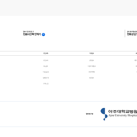
진료하기전 확인할 것!
전화 상담이 필요할 
진료시간 확인하기
전화 상담
GO
병원소개
이용안내
병원소개
상담안내
비중
핵심전략
비급여비용안내
의료진소개
증명서·서류
진료안내 및
발급안내
오시는 길
협력의료기관