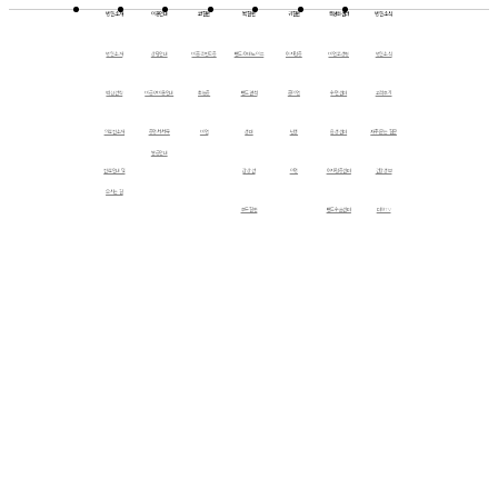
병원소개
이용안내
코질환
목질환
귀질환
특성화센터
병원 소식
병원소개
상담안내
비중격만곡증
편도/아데노이드
어지럼증
비염코성형
병원소식
핵심전략
비급여비용안내
축농증
편도결석
중이염
수면센터
고객후기
의료진소개
증명서·서류
비염
성대
난청
음성센터
자주 묻는 질문
발급안내
진료안내 및
갑상선
이명
어지럼증센터
건강정보
오시는 길
후두질환
편도수술센터
더웰TV
침샘
축농증센터
더웰에서는
난청센터
협력의료기관