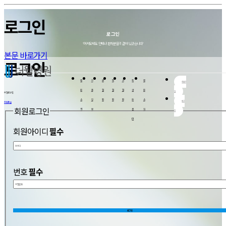
로그인
병원 소개
이용 안내
코질환
목질환
귀질환
특성화센터
병원 소식
로그인
병
상
비
편
어
비
병
원
담
중
도/
지
염
원
"어서오세요. 언제나 환자분들의 곁에 있겠습니다."
소
안
격
아
럼
코
소
개
내
만
데
증
성
식
곡
노
형
본문 바로가기
핵
비
중
고
증
이
센
심
급
이
객
드
터
로그인
전
여
축
염
후
략
비
농
편
수
기
난
용
증
도
면
의
청
자
안
결
센
료
비
주
내
석
터
이
진
염
묻
병
이
코
목
귀
특
병
회원가
명
소
증
성
음
는
개
명
대
성
질
원
용
질
질
질
성
원
서·
센
문
입
회원
로그인
진
갑
서
터
료
상
건
류
소
안
환
환
환
화
소
안
선
어
강
발
로그
회원가입
내
지
정
급
후
및
럼
보
안
회원로그인
개
내
센
식
두
인
오
증
내
질
더
시
센
환
웰
는
터
터
TV
길
침
편
샘
더
도
회원아이디
필수
웰
수
에
술
서
센
는
터
더
축
웰
농
생
증
생
센
후
터
기
번호
필수
난
청
(보
청
기)
센
터
로그인