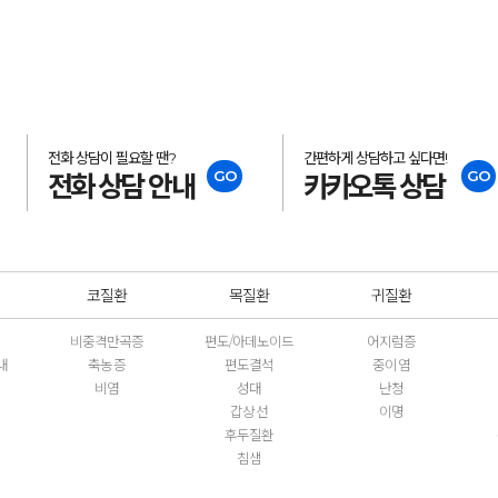
전화 상담이 필요할 땐?
간편하게 상담하고 싶다면!
GO
GO
전화 상담 안내
카카오톡 상담
코질환
목질환
귀질환
비중격만곡증
편도/아데노이드
어지럼증
내
축농증
편도결석
중이염
비염
성대
난청
갑상선
이명
후두질환
침샘