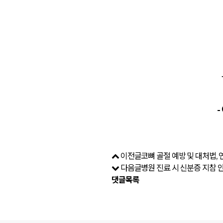
-
이전글
코뼈 골절 예방 및 대처법,
다음글
병원 진료 시 신분증 지참 
댓글목록