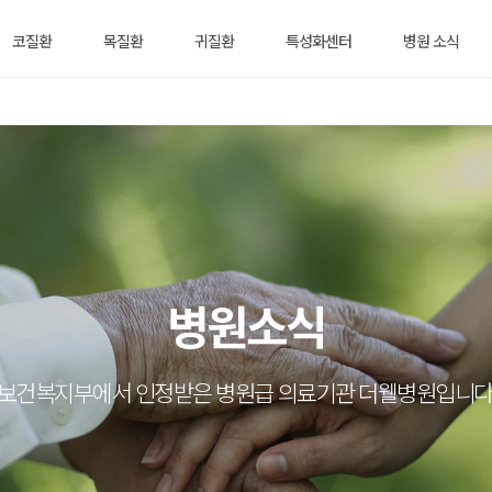
평일-9:00~1
난청(보청기)센
8:00
코질환
목질환
귀질환
특성화센터
병원 소식
터
토요일-09:0
0~13:00
병원소식
보건복지부에서 인정받은 병원급 의료기관 더웰병원입니다