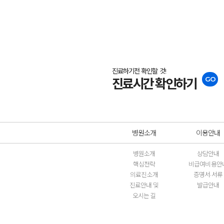
진료하기전 확인할 것!
GO
진료시간 확인하기
병원소개
이용안내
병원소개
상담안내
핵심전략
비급여비용안
의료진소개
증명서·서류
진료안내 및
발급안내
오시는 길