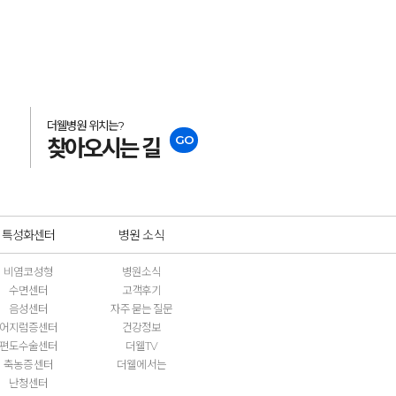
더웰병원 위치는?
GO
찾아오시는 길
특성화센터
병원 소식
비염코성형
병원소식
수면센터
고객후기
음성센터
자주 묻는 질문
어지럼증센터
건강정보
편도수술센터
더웰TV
축농증센터
더웰에서는
난청센터